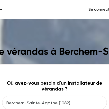
and_more
Se connec
 de vérandas à Berchem-
Où avez-vous besoin d'un installateur de
vérandas ?