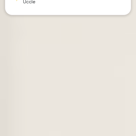
Uccle