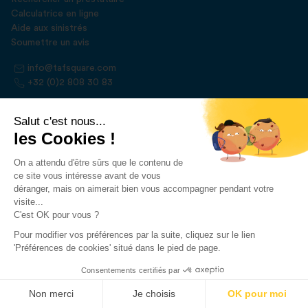
Calculatrice en ligne
Aide aux sinistrés
Soumettre un avis
info@tafsquare.com
+32 (0)2 808 30 83
Salut c'est nous...
Pour les professionnels
les Cookies !
Devenir un prestataire
Proposer mon aide aux sinistrés
On a attendu d'être sûrs que le contenu de
ce site vous intéresse avant de vous
Les métiers sur Tafsquare
déranger, mais on aimerait bien vous accompagner pendant votre
Nos tarifs
visite...
C'est OK pour vous ?
contact@tafsquare.com
+32 (0)71 96 21 02
Pour modifier vos préférences par la suite, cliquez sur le lien
'Préférences de cookies' situé dans le pied de page.
À propos
Consentements certifiés par
Demander un devis
Non merci
Je choisis
OK pour moi
Qui sommes-nous ?