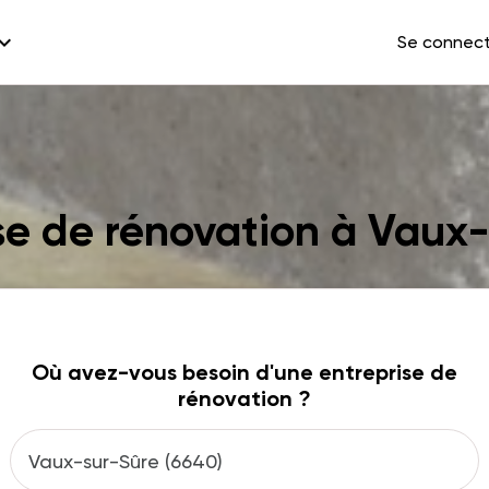
and_more
Se connec
se de rénovation à Vaux
Où avez-vous besoin d'une entreprise de
rénovation ?