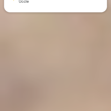
Uccle