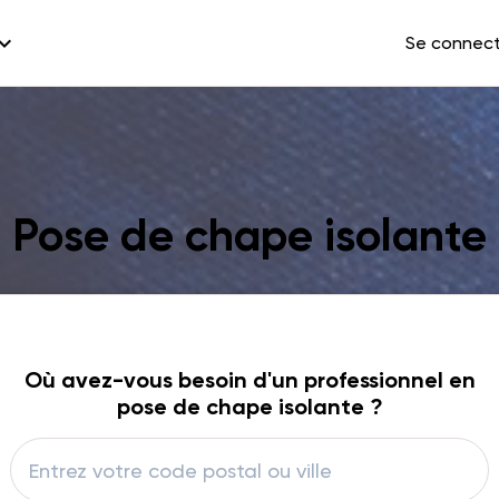
and_more
Se connec
Pose de chape isolante
Où avez-vous besoin d'un professionnel en
pose de chape isolante ?