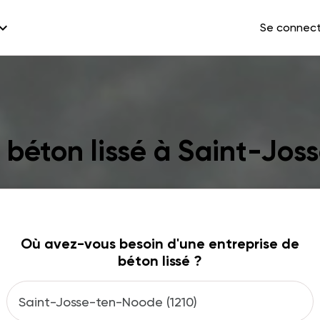
and_more
Se connec
e béton lissé à Saint-Jo
Où avez-vous besoin d'une entreprise de
béton lissé ?