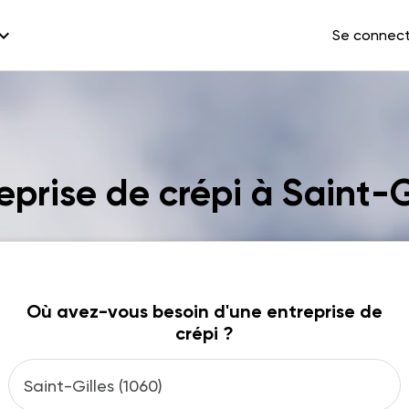
and_more
Se connec
eprise de crépi à Saint-G
Où avez-vous besoin d'une entreprise de
crépi ?