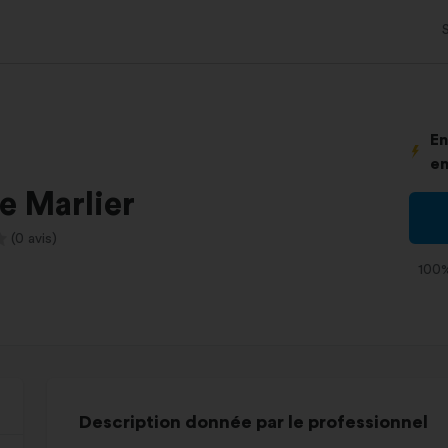
En
en
e Marlier
(0 avis)
100%
Description donnée par le professionnel