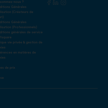
 sommes-nous ?
itions Générales
ilisation (Créateurs de
et)
itions Générales
ilisation (Professionnels)
itions générales de service
fsquare
tique vie privée & gestion de
kies
érences en matières de
kies
Q
es de prix
g
sse