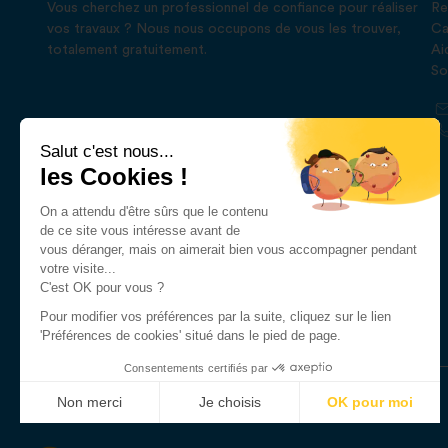
Vous cherchez un professionnel de confiance pour réaliser
Re
vos travaux ? Nous nous occupons de vous les trouver,
Ca
totalement gratuitement.
Ai
So
Salut c'est nous...
les Cookies !
On a attendu d'être sûrs que le contenu
de ce site vous intéresse avant de
vous déranger, mais on aimerait bien vous accompagner pendant
votre visite...
C'est OK pour vous ?
Pour modifier vos préférences par la suite, cliquez sur le lien
'Préférences de cookies' situé dans le pied de page.
Consentements certifiés par
Non merci
Je choisis
OK pour moi
Axeptio consent
Plateforme de Gestion du Consentement : Personnalisez vo