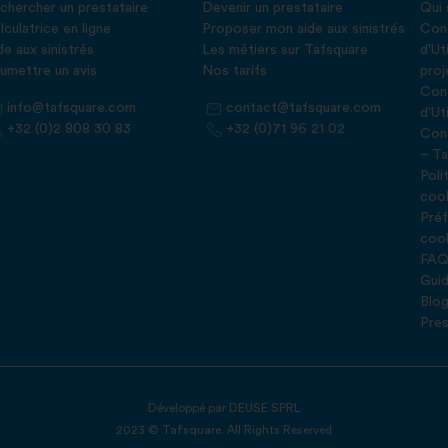
chercher un prestataire
Devenir un prestataire
Qui
lculatrice en ligne
Proposer mon aide aux sinistrés
Cond
de aux sinistrés
Les métiers sur Tafsquare
d'Ut
umettre un avis
Nos tarifs
proj
Cond
info@tafsquare.com
contact@tafsquare.com
d'Ut
+32 (0)2 808 30 83
+32 (0)71 96 21 02
Cond
– Ta
Poli
coo
Préf
coo
FA
Guid
Blo
Pre
Développé par
DEUSE SPRL
2023 © Tafsquare. All Rights Reserved
s Options