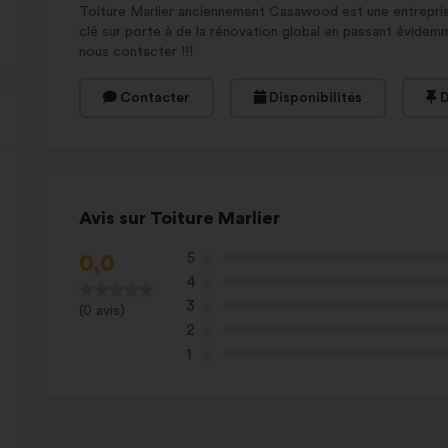
Toiture Marlier anciennement Casawood est une entreprise 
clé sur porte à de la rénovation global en passant évidemme
nous contacter !!!
Contacter
Disponibilités
D
Avis sur Toiture Marlier
5
0,0
4
3
(0 avis)
2
1