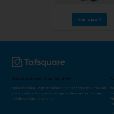
chauffage
Voir le profil
Tafsquare vous simplifie la vie
Po
Vous cherchez un professionnel de confiance pour réaliser
Re
vos travaux ? Nous nous occupons de vous les trouver,
Ca
totalement gratuitement.
Ai
So