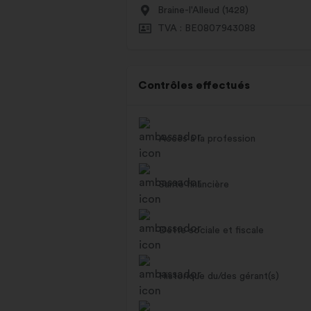
Braine-l'Alleud (1428)
TVA : BE0807943088
Contrôles effectués
Accès à la profession
Santé financière
Dette sociale et fiscale
Historique du/des gérant(s)