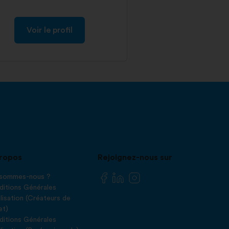
Voir le profil
ropos
Rejoignez-nous sur
 sommes-nous ?
itions Générales
ilisation (Créateurs de
et)
itions Générales