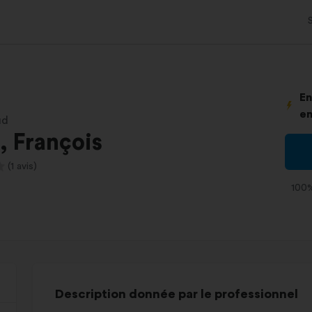
En
en
ud
, François
(1 avis)
100%
Description donnée par le professionnel