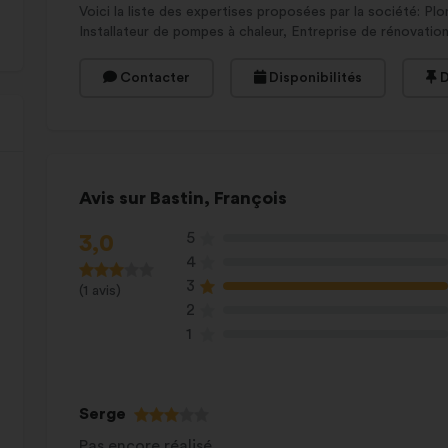
Voici la liste des expertises proposées par la société: Plom
Installateur de pompes à chaleur, Entreprise de rénovation
Contacter
Disponibilités
D
Avis sur Bastin, François
5
3,0
4
3
(1 avis)
2
1
Serge
Pas encore réalisé.