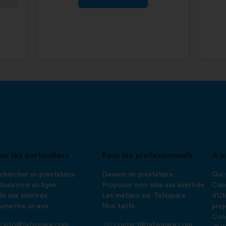
ur les particuliers
Pour les professionnels
À p
chercher un prestataire
Devenir un prestataire
Qui
lculatrice en ligne
Proposer mon aide aux sinistrés
Cond
de aux sinistrés
Les métiers sur Tafsquare
d'Ut
umettre un avis
Nos tarifs
proj
Cond
info@tafsquare.com
contact@tafsquare.com