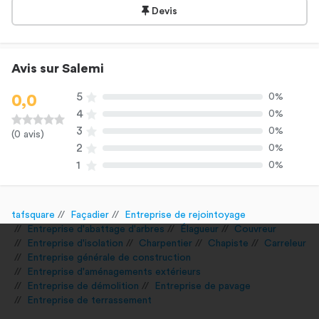
Devis
Avis sur Salemi
5
0%
0,0
4
0%
3
0%
(0 avis)
2
0%
1
0%
tafsquare
Façadier
Entreprise de rejointoyage
Entreprise d'abattage d'arbres
Élagueur
Couvreur
Entreprise d'isolation
Charpentier
Chapiste
Carreleur
Entreprise générale de construction
Entreprise d'aménagements extérieurs
Entreprise de démolition
Entreprise de pavage
Entreprise de terrassement