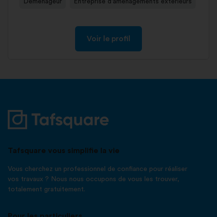
Déménageur
Entreprise d'aménagements extérieurs
Voir le profil
Tafsquare vous simplifie la vie
Vous cherchez un professionnel de confiance pour réaliser
vos travaux ? Nous nous occupons de vous les trouver,
totalement gratuitement.
Pour les particuliers