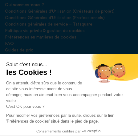
Qui sommes-nous ?
Conditions Générales d'Utilisation (Créateurs de projet)
Conditions Générales d'Utilisation (Professionnels)
Conditions générales de service – Tafsquare
Politique vie privée & gestion de cookies
Préférences en matières de cookies
FAQ
Guides de prix
Blog
Presse
Salut c'est nous...
les Cookies !
Rejoignez-nous sur
On a attendu d'être sûrs que le contenu de
ce site vous intéresse avant de vous
déranger, mais on aimerait bien vous accompagner pendant votre
visite...
C'est OK pour vous ?
Pour modifier vos préférences par la suite, cliquez sur le lien
Développé par
DEUSE SPRL
'Préférences de cookies' situé dans le pied de page.
2023 © Tafsquare. All Rights Reserved
Consentements certifiés par
Demander un devis