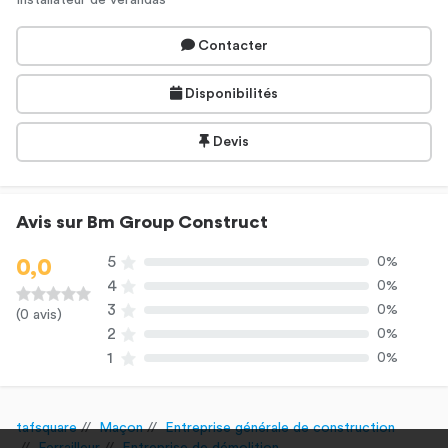
Installateur de vérandas
Contacter
Disponibilités
Devis
Avis sur Bm Group Construct
5
0%
0,0
4
0%
3
0%
(0 avis)
2
0%
1
0%
tafsquare
Maçon
Entreprise générale de construction