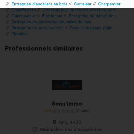
Entreprise d'escaliers en bois
Carreleur
Charpentier
Chauffagiste
Constructeur de maison ossature bois
Déménageur
Électricien
Entreprise de démolition
Entreprise de rénovation de salles de bain
Entreprise de terrasse bois
Poseur de papier peint
Plombier
Professionnels similaires
Senn'immo
0,0
(0 avis)
Ans, 4430
Moins de 5 ans d'expérience