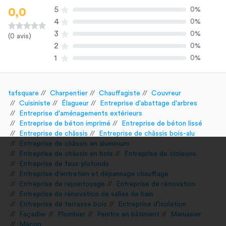
5
0%
0,0
4
0%
3
0%
(0 avis)
2
0%
1
0%
tafsquare
Charpentier
Chauffagiste
Couvreur
Cuisiniste
Élagueur
Entreprise d'abattage d'arbres
Entreprise d'aménagements extérieurs
Entreprise de béton imprimé
Entreprise de béton lissé
Entreprise de châssis
Entreprise de châssis bois-alu
Entreprise de châssis en aluminium
Entreprise de châssis en bois
Entreprise de cloisons
Entreprise de faux-plafonds
Entreprise d'entretien et dépannage chauffage
Entreprise de rejointoyage
Entreprise de rénovation
Entreprise de rénovation de salles de bain
Entreprise de terrasse bois
Entreprise d'isolation
Façadier
Plombier
Peintre en bâtiment
Menuisier
Maçon