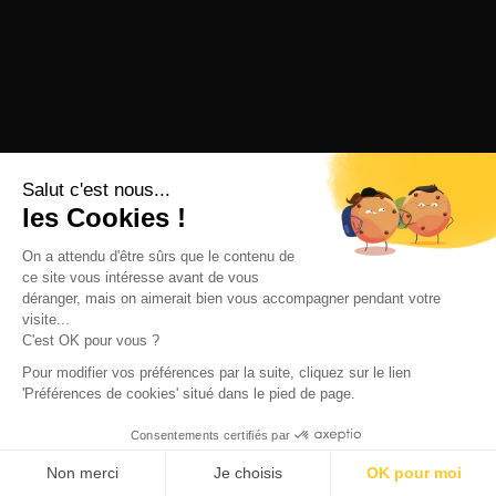
Salut c'est nous...
les Cookies !
On a attendu d'être sûrs que le contenu de
ce site vous intéresse avant de vous
déranger, mais on aimerait bien vous accompagner pendant votre
visite...
C'est OK pour vous ?
Pour modifier vos préférences par la suite, cliquez sur le lien
'Préférences de cookies' situé dans le pied de page.
Consentements certifiés par
Non merci
Je choisis
OK pour moi