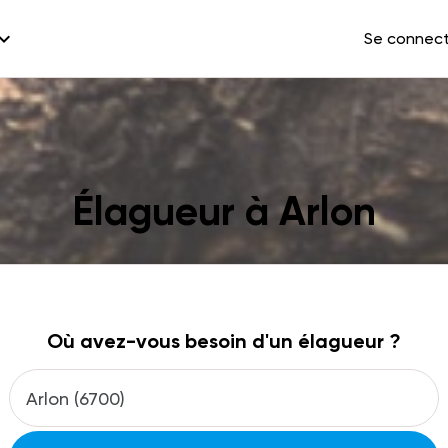
and_more
Se connec
Élagueur à Arlon
Où avez-vous besoin d'un élagueur ?