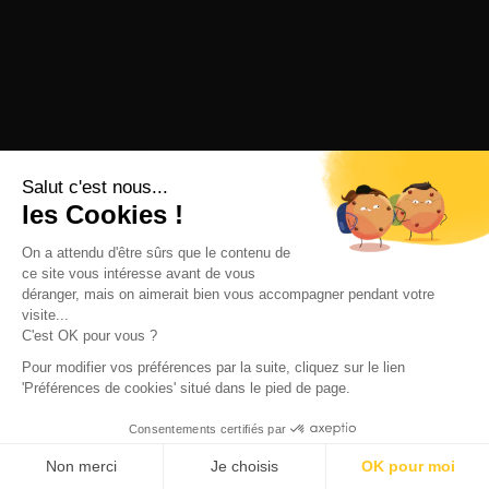
Salut c'est nous...
les Cookies !
On a attendu d'être sûrs que le contenu de
ce site vous intéresse avant de vous
déranger, mais on aimerait bien vous accompagner pendant votre
visite...
C'est OK pour vous ?
Pour modifier vos préférences par la suite, cliquez sur le lien
'Préférences de cookies' situé dans le pied de page.
Consentements certifiés par
Non merci
Je choisis
OK pour moi