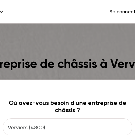
and_more
Se connec
reprise de châssis à Verv
Où avez-vous besoin d'une entreprise de
châssis ?