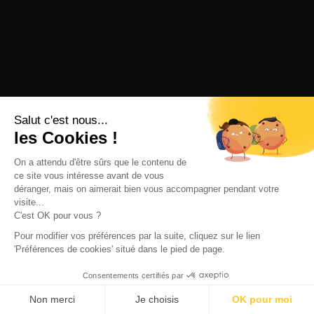
Salut c'est nous...
les Cookies !
On a attendu d'être sûrs que le contenu de
ce site vous intéresse avant de vous
déranger, mais on aimerait bien vous accompagner pendant votre
visite...
C'est OK pour vous ?
Pour modifier vos préférences par la suite, cliquez sur le lien
'Préférences de cookies' situé dans le pied de page.
Consentements certifiés par
Non merci
Je choisis
OK pour moi