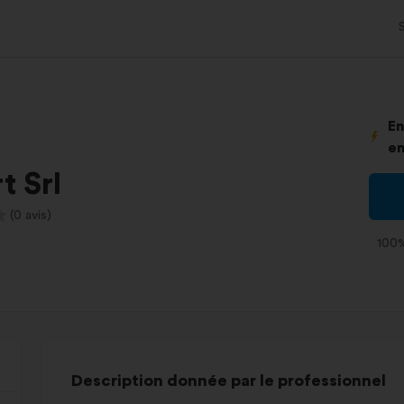
En
en
t Srl
(0 avis)
100%
Description donnée par le professionnel