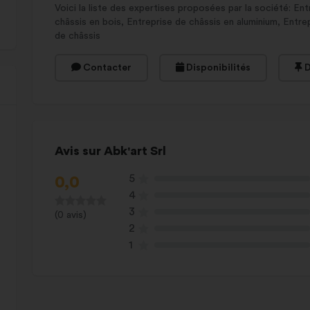
Voici la liste des expertises proposées par la société: Ent
châssis en bois, Entreprise de châssis en aluminium, Entrep
de châssis
Contacter
Disponibilités
D
Avis sur Abk'art Srl
5
0,0
4
3
(0 avis)
2
1