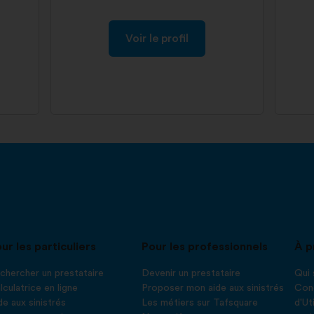
Voir le profil
ur les particuliers
Pour les professionnels
À p
chercher un prestataire
Devenir un prestataire
Qui
lculatrice en ligne
Proposer mon aide aux sinistrés
Cond
de aux sinistrés
Les métiers sur Tafsquare
d'Ut