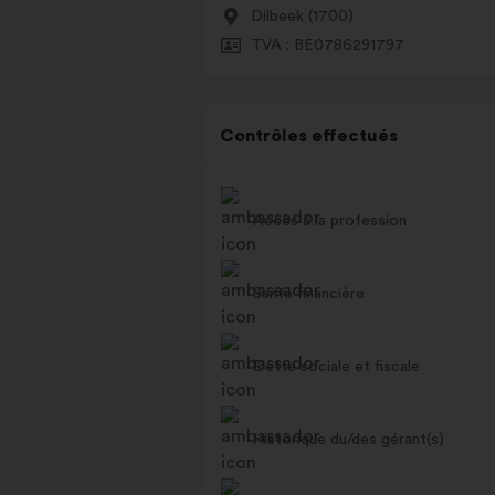
Dilbeek (1700)
TVA : BE0786291797
Contrôles effectués
Accès à la profession
Santé financière
Dette sociale et fiscale
Historique du/des gérant(s)