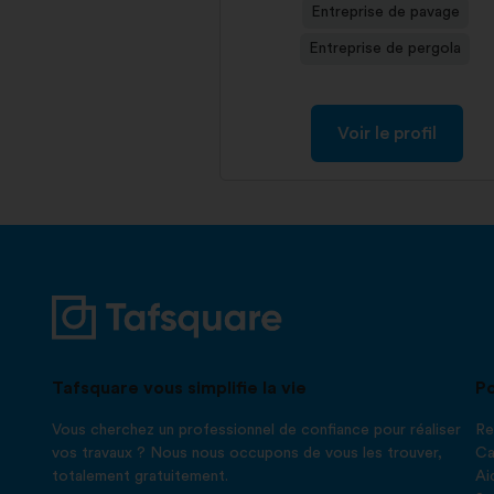
Entreprise de pavage
Entreprise de pergola
Voir le profil
Tafsquare vous simplifie la vie
Po
Vous cherchez un professionnel de confiance pour réaliser
Re
vos travaux ? Nous nous occupons de vous les trouver,
Ca
totalement gratuitement.
Ai