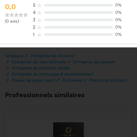
5
0%
0,0
4
0%
3
0%
(0 avis)
2
0%
1
0%
tafsquare
Entreprise de cloisons
Entreprise de faux-plafonds
Entreprise de parquet
Entreprise de plafonds tendus
Entreprise de nettoyage & assainissement
Poseur de papier peint
Plafonneur
Peintre en bâtiment
Professionnels similaires