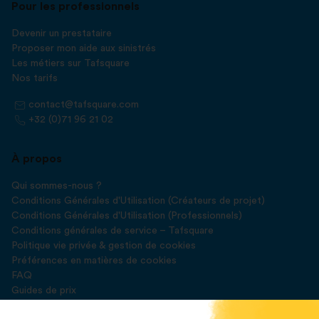
Pour les professionnels
Devenir un prestataire
Proposer mon aide aux sinistrés
Les métiers sur Tafsquare
Nos tarifs
contact@tafsquare.com
+32 (0)71 96 21 02
À propos
Qui sommes-nous ?
Conditions Générales d'Utilisation (Créateurs de projet)
Conditions Générales d'Utilisation (Professionnels)
Conditions générales de service – Tafsquare
Politique vie privée & gestion de cookies
Préférences en matières de cookies
FAQ
Guides de prix
Blog