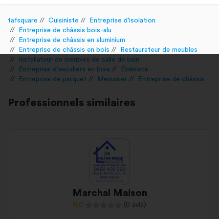
tafsquare
Cuisiniste
Entreprise d'isolation
Entreprise de châssis bois-alu
Entreprise de châssis en aluminium
Entreprise de châssis en bois
Restaurateur de meubles
Installateur de meubles de salle de bain
Entreprise d'escaliers en bois
Ébéniste
Entreprise de parquet
Menuisier
Entreprise de châssis
Professionnels similaires
Marchal Maison
0,0
(0 avis)