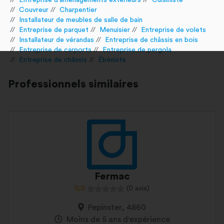
Entreprise d'aménagements extérieurs
Cuisiniste
Couvreur
Charpentier
Installateur de meubles de salle de bain
Entreprise de parquet
Menuisier
Entreprise de volets
Installateur de vérandas
Entreprise de châssis en bois
Entreprise de carports
Entreprise de pergola
Entreprise de châssis
Ébéniste
Professionnels similaires
Fermac
0,0
(0 avis)
Pepinster, 4860
Moins de 5 ans d'expérience