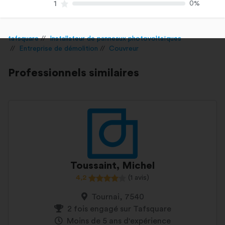
1
0%
tafsquare
Installateur de panneaux photovoltaïques
Entreprise de démolition
Couvreur
Professionnels similaires
Toussaint, Michel
4,2
(1 avis)
Tournai, 7540
2 fois engagé sur Tafsquare
Moins de 5 ans d'expérience