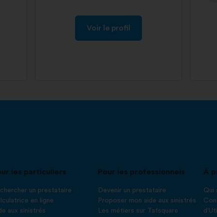
Voir le profil
ur les particuliers
Pour les professionnels
À p
chercher un prestataire
Devenir un prestataire
Qui
lculatrice en ligne
Proposer mon aide aux sinistrés
Cond
de aux sinistrés
Les métiers sur Tafsquare
d'Ut