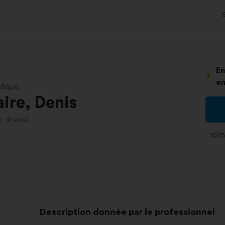
En
en
vêque
ire, Denis
(0 avis)
100%
Description donnée par le professionnel