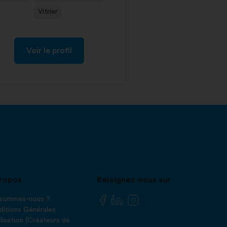
Vitrier
Voir le profil
ropos
Rejoignez-nous sur
 sommes-nous ?
itions Générales
ilisation (Créateurs de