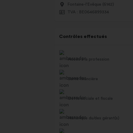
Fontaine-l'Evêque (6142)
TVA : BE0646899334
Contrôles effectués
Accès à la profession
Santé financière
Dette sociale et fiscale
Historique du/des gérant(s)