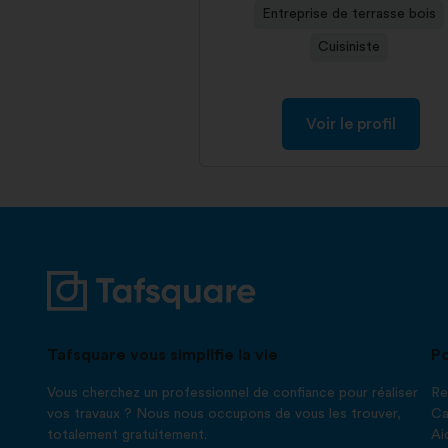
Entreprise de terrasse bois
Cuisiniste
Voir le profil
Tafsquare vous simplifie la vie
Po
Vous cherchez un professionnel de confiance pour réaliser
Re
vos travaux ? Nous nous occupons de vous les trouver,
Ca
totalement gratuitement.
Ai