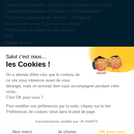
Conditions Générales d'Utilisation (Créateurs de projet)
Conditions Générales d'Utilisation (Professionnels)
Conditions générales de service – Tafsquare
Politique vie privée & gestion de cookies
Préférences en matières de cookies
FAQ
Guides de prix
Blog
Presse
Salut c'est nous...
les Cookies !
Rejoignez-nous sur
On a attendu d'être sûrs que le contenu de
ce site vous intéresse avant de vous
déranger, mais on aimerait bien vous accompagner pendant votre
visite...
C'est OK pour vous ?
Pour modifier vos préférences par la suite, cliquez sur le lien
Développé par
DEUSE SPRL
'Préférences de cookies' situé dans le pied de page.
2023 © Tafsquare. All Rights Reserved
Consentements certifiés par
Demander un devis
Non merci
Je choisis
OK pour moi