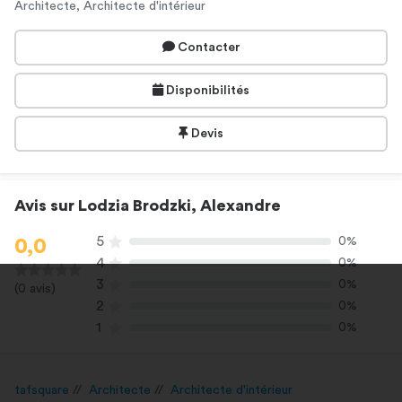
Architecte, Architecte d'intérieur
Contacter
Disponibilités
Devis
Avis sur Lodzia Brodzki, Alexandre
5
0%
0,0
4
0%
3
0%
(0 avis)
2
0%
1
0%
tafsquare
Architecte
Architecte d'intérieur