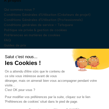
À propos
Qui sommes-nous ?
Conditions Générales d'Utilisation (Créateurs de projet)
Conditions Générales d'Utilisation (Professionnels)
Conditions générales de service – Tafsquare
Politique vie privée & gestion de cookies
Préférences en matières de cookies
FAQ
Guides de prix
Blog
Presse
Salut c'est nous...
les Cookies !
Rejoignez-nous sur
On a attendu d'être sûrs que le contenu de
ce site vous intéresse avant de vous
déranger, mais on aimerait bien vous accompagner pendant votre
visite...
C'est OK pour vous ?
Pour modifier vos préférences par la suite, cliquez sur le lien
Développé par
DEUSE SPRL
'Préférences de cookies' situé dans le pied de page.
2023 © Tafsquare. All Rights Reserved