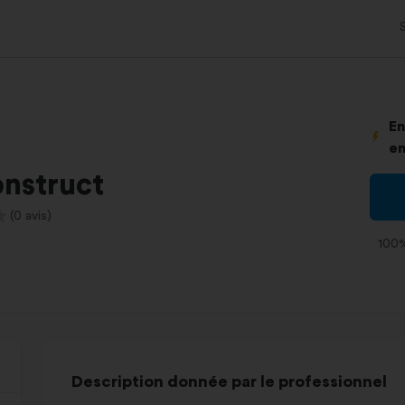
En
en
onstruct
(0 avis)
100%
Description donnée par le professionnel