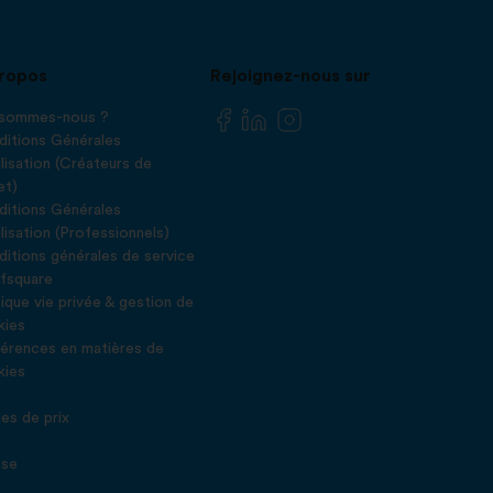
ropos
Rejoignez-nous sur
 sommes-nous ?
itions Générales
ilisation (Créateurs de
et)
itions Générales
ilisation (Professionnels)
itions générales de service
fsquare
tique vie privée & gestion de
kies
érences en matières de
kies
Q
es de prix
g
sse