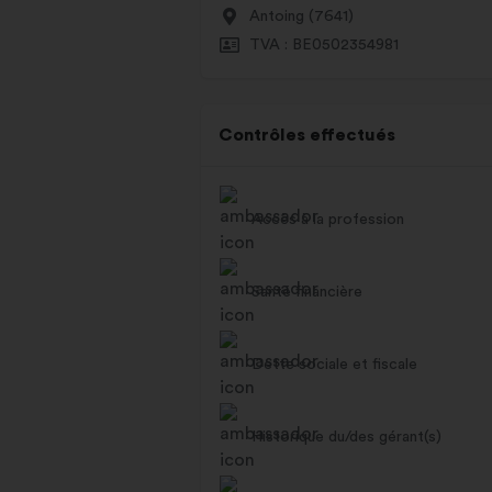
Antoing (7641)
TVA : BE0502354981
Contrôles effectués
Accès à la profession
Santé financière
Dette sociale et fiscale
Historique du/des gérant(s)