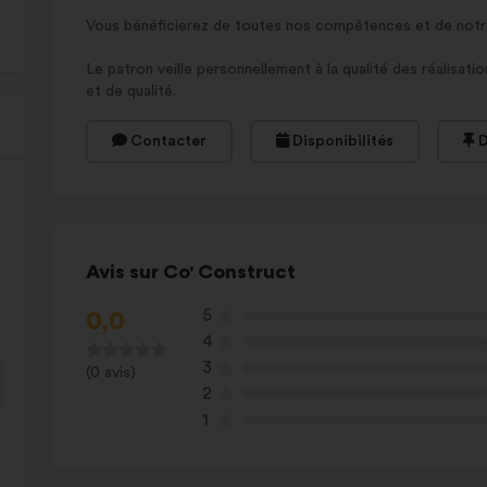
Vous bénéficierez de toutes nos compétences et de notre 
Le patron veille personnellement à la qualité des réalisatio
et de qualité.
Contacter
Disponibilités
D
Avis sur Co' Construct
5
0,0
4
3
(0 avis)
2
1