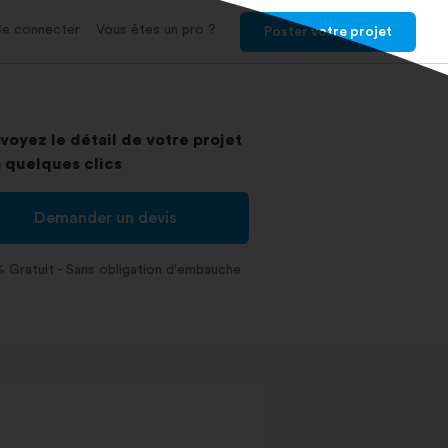
Se connecter
Vous êtes un pro ?
Poster votre projet
voyez le détail de votre projet
 quelques clics
Demander un devis
 Gratuit - Sans obligation d'embauche