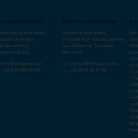
ur les particuliers
Pour les professionnels
À p
chercher un prestataire
Devenir un prestataire
Qui
lculatrice en ligne
Proposer mon aide aux sinistrés
Cond
de aux sinistrés
Les métiers sur Tafsquare
d'Ut
umettre un avis
Nos tarifs
proj
Cond
info@tafsquare.com
contact@tafsquare.com
d'Ut
+32 (0)2 808 30 83
+32 (0)71 96 21 02
Cond
– Ta
Poli
coo
Préf
coo
FA
Guid
Blo
Pre