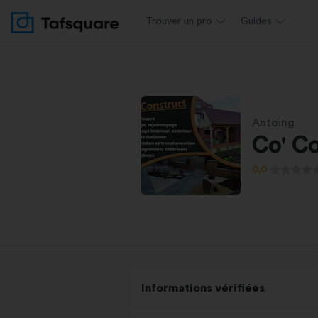
Trouver un pro
Guides
Antoing
Co' C
0,0
Informations vérifiées