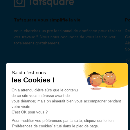
Tafsquare vous simplifie la vie
Po
Vous cherchez un professionnel de confiance pour réaliser
Re
vos travaux ? Nous nous occupons de vous les trouver,
Ca
totalement gratuitement.
Ai
So
Salut c'est nous...
les Cookies !
On a attendu d'être sûrs que le contenu
de ce site vous intéresse avant de
vous déranger, mais on aimerait bien vous accompagner pendant
votre visite...
C'est OK pour vous ?
Pour modifier vos préférences par la suite, cliquez sur le lien
'Préférences de cookies' situé dans le pied de page.