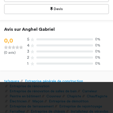
Devis
Avis sur Anghel Gabriel
5
0%
0,0
4
0%
3
0%
(0 avis)
2
0%
1
0%
tafsquare
Entreprise générale de construction
Entreprise de rénovation
Entreprise de rénovation de salles de bain
Carreleur
Peintre en bâtiment
Couvreur
Chapiste
Chauffagiste
Électricien
Maçon
Entreprise de démolition
Entreprise de terrassement
Entreprise de rejointoyage
Ferrailleur
Entreprise de châssis
Installateur de vérandas