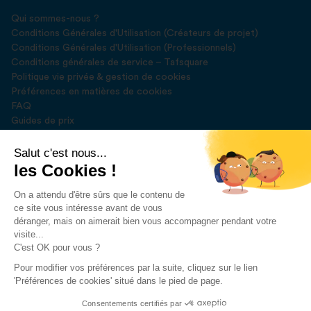
Qui sommes-nous ?
Conditions Générales d'Utilisation (Créateurs de projet)
Conditions Générales d'Utilisation (Professionnels)
Conditions générales de service – Tafsquare
Politique vie privée & gestion de cookies
Préférences en matières de cookies
FAQ
Guides de prix
Blog
Presse
Salut c'est nous...
les Cookies !
Rejoignez-nous sur
On a attendu d'être sûrs que le contenu de
ce site vous intéresse avant de vous
déranger, mais on aimerait bien vous accompagner pendant votre
visite...
C'est OK pour vous ?
Pour modifier vos préférences par la suite, cliquez sur le lien
Développé par
DEUSE SPRL
'Préférences de cookies' situé dans le pied de page.
2023 © Tafsquare. All Rights Reserved
Consentements certifiés par