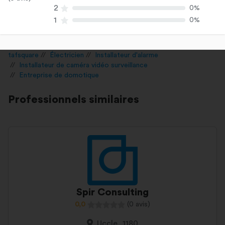
2
0%
1
0%
tafsquare
Électricien
Installateur d'alarme
Installateur de caméra vidéo surveillance
Entreprise de domotique
Professionnels similaires
Spir Consulting
0,0
(0 avis)
Uccle, 1180