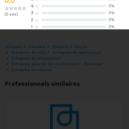
0,0
4
0%
3
0%
(0 avis)
2
0%
1
0%
tafsquare
Carreleur
Chapiste
Maçon
Entreprise de crépi
Entreprise de rejointoyage
Entreprise de terrassement
Entreprise générale de construction
Plafonneur
Entreprise de cloisons
Professionnels similaires