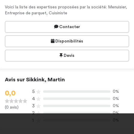
Voici la liste des expertises proposées par la société: Menuisier,
Entreprise de parquet, Cuisiniste
Contacter
Disponibilités
Devis
Avis sur Sikkink, Martin
5
0%
0,0
4
0%
3
0%
(0 avis)
2
0%
1
0%