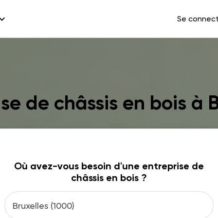
and_more
Se connec
ise de châssis en bois à B
Où avez-vous besoin d'une entreprise de
châssis en bois ?