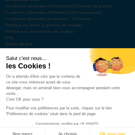
Qui sommes-nous ?
Conditions Générales d'Utilisation (Créateurs de projet)
Conditions Générales d'Utilisation (Professionnels)
Conditions générales de service – Tafsquare
Politique vie privée & gestion de cookies
Préférences en matières de cookies
FAQ
Guides de prix
Blog
Presse
Salut c'est nous...
les Cookies !
Rejoignez-nous sur
On a attendu d'être sûrs que le contenu de
ce site vous intéresse avant de vous
déranger, mais on aimerait bien vous accompagner pendant votre
visite...
C'est OK pour vous ?
Pour modifier vos préférences par la suite, cliquez sur le lien
Développé par
DEUSE SPRL
'Préférences de cookies' situé dans le pied de page.
2023 © Tafsquare. All Rights Reserved
Consentements certifiés par
Demander un devis
Non merci
Je choisis
OK pour moi