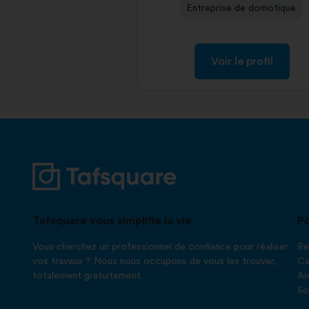
Entreprise de domotique
Voir le profil
Tafsquare vous simplifie la vie
Po
Vous cherchez un professionnel de confiance pour réaliser
Re
vos travaux ? Nous nous occupons de vous les trouver,
Ca
totalement gratuitement.
Ai
So