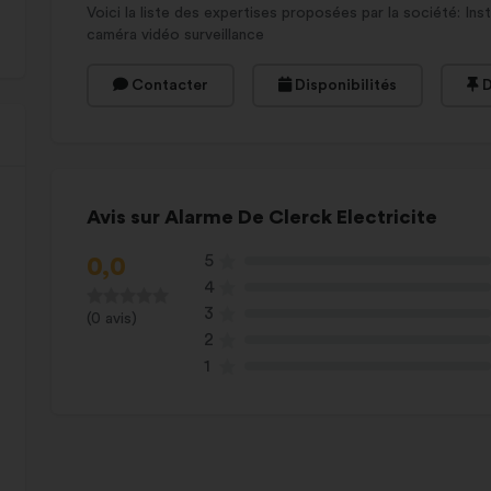
Voici la liste des expertises proposées par la société: Inst
caméra vidéo surveillance
Contacter
Disponibilités
D
Avis sur Alarme De Clerck Electricite
5
0,0
4
3
(0 avis)
2
1