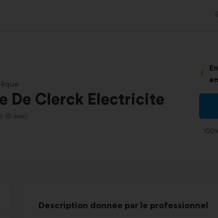
En
en
vêque
 De Clerck Electricite
(0 avis)
100%
Description donnée par le professionnel