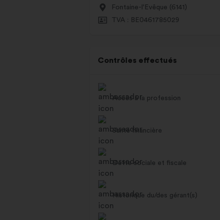
Fontaine-l'Evêque (6141)
TVA : BE0461785029
Contrôles effectués
Accès à la profession
Santé financière
Dette sociale et fiscale
Historique du/des gérant(s)