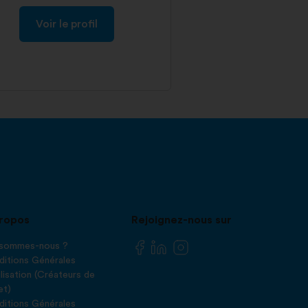
Voir le profil
ropos
Rejoignez-nous sur
 sommes-nous ?
itions Générales
ilisation (Créateurs de
et)
itions Générales