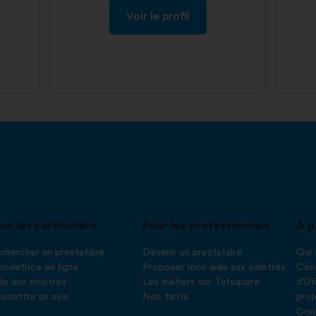
Voir le profil
ur les particuliers
Pour les professionnels
À p
chercher un prestataire
Devenir un prestataire
Qui
lculatrice en ligne
Proposer mon aide aux sinistrés
Cond
de aux sinistrés
Les métiers sur Tafsquare
d'Ut
umettre un avis
Nos tarifs
proj
Cond