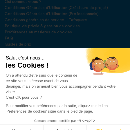
Qui sommes-nous ?
Conditions Générales d'Utilisation (Créateurs de projet)
Conditions Générales d'Utilisation (Professionnels)
Conditions générales de service – Tafsquare
Politique vie privée & gestion de cookies
Préférences en matières de cookies
FAQ
Guides de prix
Blog
Presse
Salut c'est nous...
les Cookies !
Rejoignez-nous sur
On a attendu d'être sûrs que le contenu de
ce site vous intéresse avant de vous
déranger, mais on aimerait bien vous accompagner pendant votre
visite...
C'est OK pour vous ?
Pour modifier vos préférences par la suite, cliquez sur le lien
Développé par
DEUSE SPRL
'Préférences de cookies' situé dans le pied de page.
2023 © Tafsquare. All Rights Reserved
Consentements certifiés par
Demander un devis