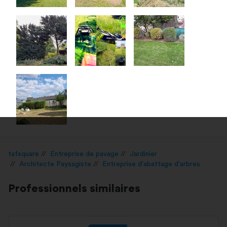
tafsquare
Entreprise de pavage
Jardinier
Architecte Paysagiste
Entreprise d'abattage d'arbres
Professionnels similaires