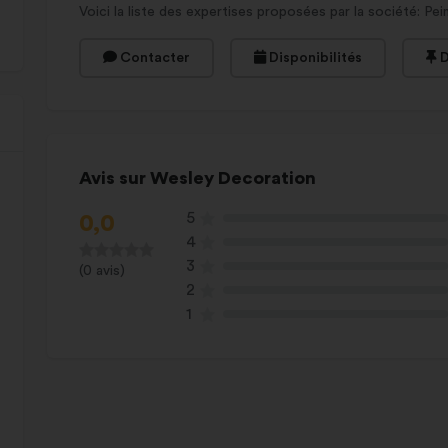
Voici la liste des expertises proposées par la société: Pei
Contacter
Disponibilités
D
Avis sur Wesley Decoration
5
0,0
4
3
(0 avis)
2
1