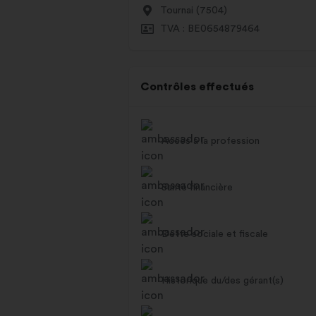
Tournai (7504)
TVA : BE0654879464
Contrôles effectués
Accès à la profession
Santé financière
Dette sociale et fiscale
Historique du/des gérant(s)