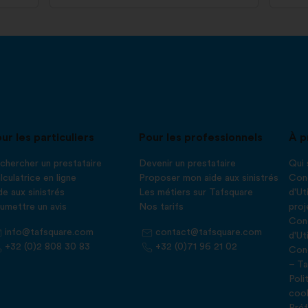
ur les particuliers
Pour les professionnels
À p
chercher un prestataire
Devenir un prestataire
Qui
lculatrice en ligne
Proposer mon aide aux sinistrés
Cond
de aux sinistrés
Les métiers sur Tafsquare
d'Ut
umettre un avis
Nos tarifs
proj
Cond
info@tafsquare.com
contact@tafsquare.com
d'Ut
+32 (0)2 808 30 83
+32 (0)71 96 21 02
Cond
– Ta
Poli
coo