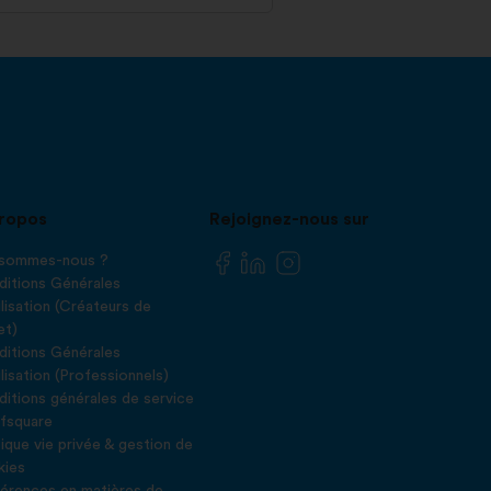
ropos
Rejoignez-nous sur
 sommes-nous ?
itions Générales
ilisation (Créateurs de
et)
itions Générales
ilisation (Professionnels)
itions générales de service
fsquare
tique vie privée & gestion de
kies