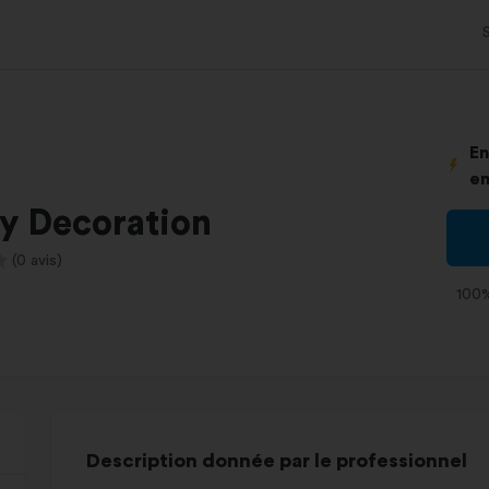
En
en
y Decoration
(0 avis)
100%
Description donnée par le professionnel