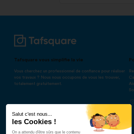
Tafsquare vous simplifie la vie
Po
Vous cherchez un professionnel de confiance pour réaliser
Re
vos travaux ? Nous nous occupons de vous les trouver,
Ca
totalement gratuitement.
Ai
So
Salut c'est nous...
les Cookies !
On a attendu d'être sûrs que le contenu