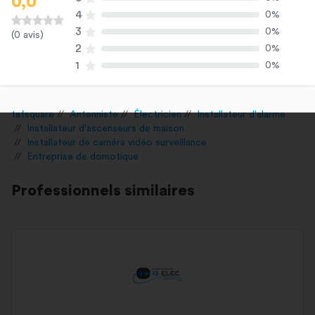
0,0
4
0%
3
0%
(0 avis)
2
0%
1
0%
tafsquare
Antenniste
Électricien
Installateur d'alarme
Installateur d'ascenseurs de maison
Installateur de caméra vidéo surveillance
Entreprise de domotique
Professionnels similaires