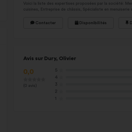
Voici la liste des expertises proposées par la société: Menu
cuisines, Entreprise de châssis, Spécialiste en menuiserie 
Contacter
Disponibilités
D
Avis sur Dury, Olivier
5
0,0
4
3
(0 avis)
2
1