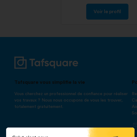
Voir le profil
Tafsquare vous simplifie la vie
Po
Vous cherchez un professionnel de confiance pour réaliser
Re
vos travaux ? Nous nous occupons de vous les trouver,
Ca
totalement gratuitement.
Ai
So