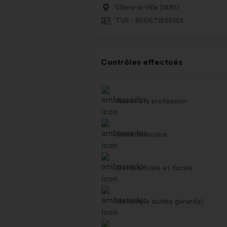
Villers-la-Ville (1495)
TVA : BE0671836153
Contrôles effectués
Accès à la profession
Santé financière
Dette sociale et fiscale
Historique du/des gérant(s)