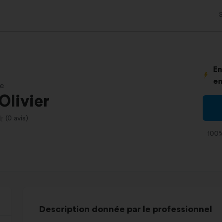
En
en
le
Olivier
(0 avis)
100%
Description donnée par le professionnel