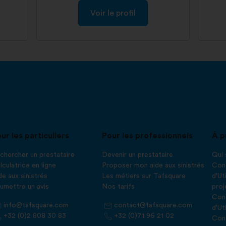
Voir le profil
ur les particuliers
Pour les professionnels
À p
chercher un prestataire
Devenir un prestataire
Qui
lculatrice en ligne
Proposer mon aide aux sinistrés
Cond
de aux sinistrés
Les métiers sur Tafsquare
d'Ut
umettre un avis
Nos tarifs
proj
Cond
info@tafsquare.com
contact@tafsquare.com
d'Ut
+32 (0)2 808 30 83
+32 (0)71 96 21 02
Cond