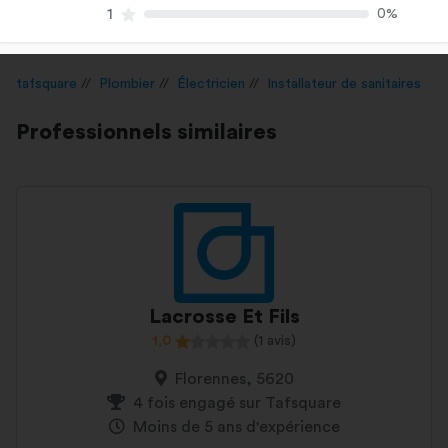
1
0%
tafsquare
Plombier
Électricien
Installateur de sanitaires
Professionnels similaires
Lacrosse Et Fils
1,0
(1 avis)
Florennes, 5620
4 fois engagé sur Tafsquare
Moins de 5 ans d'expérience