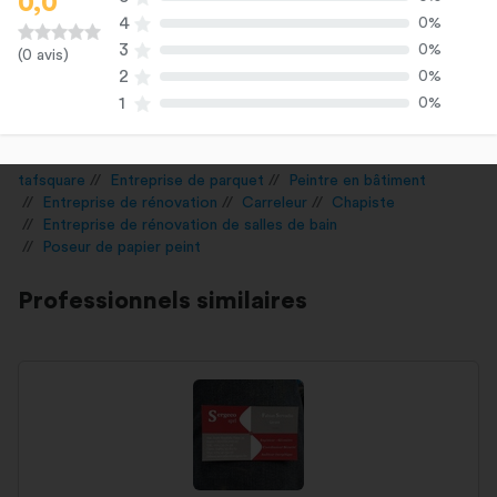
0,0
4
0%
3
0%
(0 avis)
2
0%
1
0%
tafsquare
Entreprise de parquet
Peintre en bâtiment
Entreprise de rénovation
Carreleur
Chapiste
Entreprise de rénovation de salles de bain
Poseur de papier peint
Professionnels similaires