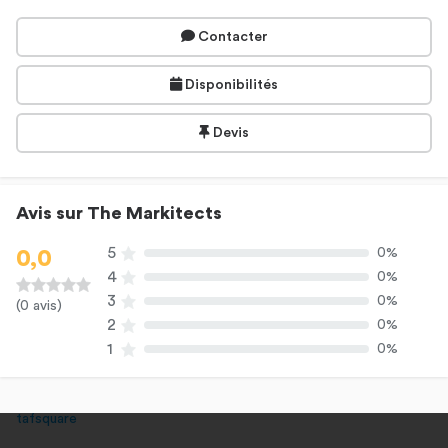
Contacter
Disponibilités
Devis
Avis sur The Markitects
5
0%
0,0
4
0%
3
0%
(0 avis)
2
0%
1
0%
tafsquare