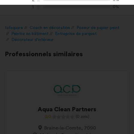
1
0%
tafsquare
Coach en décoration
Poseur de papier peint
Peintre en bâtiment
Entreprise de parquet
Décorateur d'intérieur
Professionnels similaires
Aqua Clean Partners
0,0
(0 avis)
Braine-le-Comte, 7090