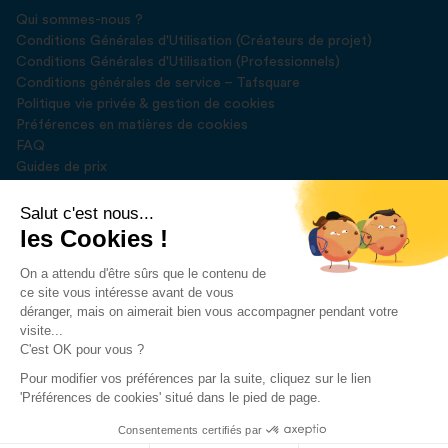
Qui sommes-nous ?
Conditions Générales d'Utilisation (Créateurs de projet)
Conditions Générales d'Utilisation (Professionnels)
Conditions générales de service – Tafsquare
Politique vie privée & gestion de cookies
Préférences en matières de cookies
FAQ
Guides de prix
Blog
Presse
Salut c'est nous...
les Cookies !
Rejoignez-nous sur
On a attendu d'être sûrs que le contenu de
ce site vous intéresse avant de vous
déranger, mais on aimerait bien vous accompagner pendant votre
visite...
C'est OK pour vous ?
Pour modifier vos préférences par la suite, cliquez sur le lien
Développé par
DEUSE SPRL
'Préférences de cookies' situé dans le pied de page.
2023 © Tafsquare. All Rights Reserved
Consentements certifiés par
Demander un devis