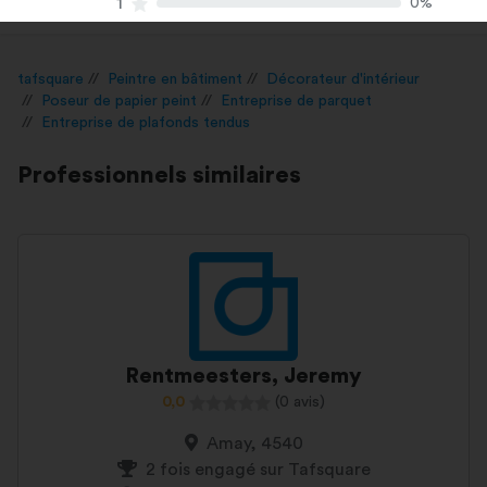
1
0%
tafsquare
Peintre en bâtiment
Décorateur d'intérieur
Poseur de papier peint
Entreprise de parquet
Entreprise de plafonds tendus
Professionnels similaires
Rentmeesters, Jeremy
0,0
(0 avis)
Amay, 4540
2 fois engagé sur Tafsquare