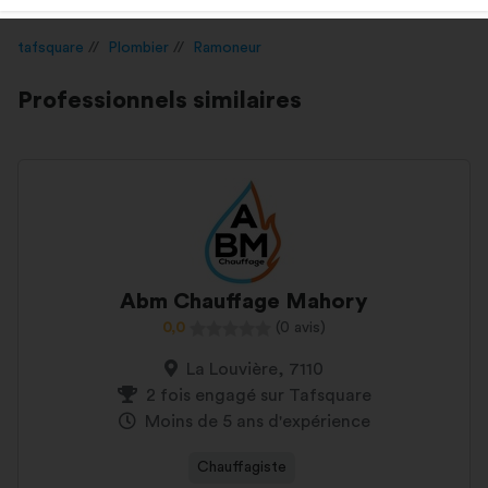
tafsquare
Plombier
Ramoneur
Professionnels similaires
Abm Chauffage Mahory
0,0
(0 avis)
La Louvière, 7110
2 fois engagé sur Tafsquare
Moins de 5 ans d'expérience
Chauffagiste