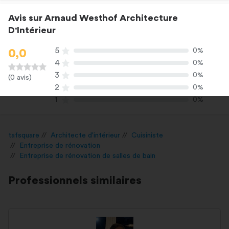
Avis sur Arnaud Westhof Architecture
D'Intérieur
5
0%
0,0
4
0%
3
0%
(0 avis)
2
0%
1
0%
tafsquare
Architecte d'intérieur
Cuisiniste
Entreprise de rénovation
Entreprise de rénovation de salles de bain
Professionnels similaires