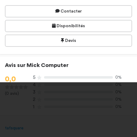
Contacter
Disponibilités
Devis
Avis sur Mick Computer
5
0%
0,0
4
0%
3
0%
(0 avis)
2
0%
1
0%
tafsquare