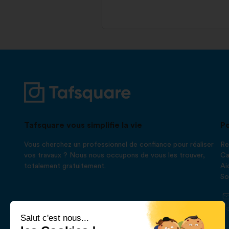
Tafsquare vous simplifie la vie
Po
Vous cherchez un professionnel de confiance pour réaliser
Re
vos travaux ? Nous nous occupons de vous les trouver,
Ca
totalement gratuitement.
Ai
So
Salut c'est nous...