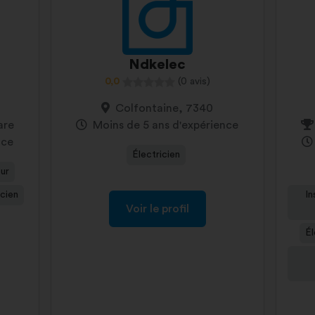
Ndkelec
0,0
(0 avis)
Colfontaine, 7340
are
Moins de 5 ans d'expérience
nce
Électricien
eur
icien
In
Voir le profil
Él