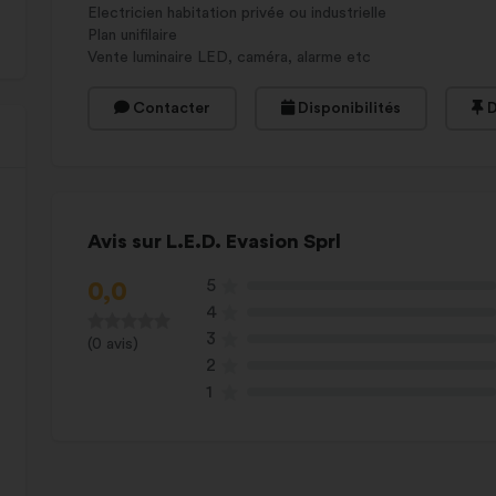
Electricien habitation privée ou industrielle
Plan unifilaire
Vente luminaire LED, caméra, alarme etc
Contacter
Disponibilités
D
Avis sur L.E.D. Evasion Sprl
5
0,0
4
3
(0 avis)
2
1