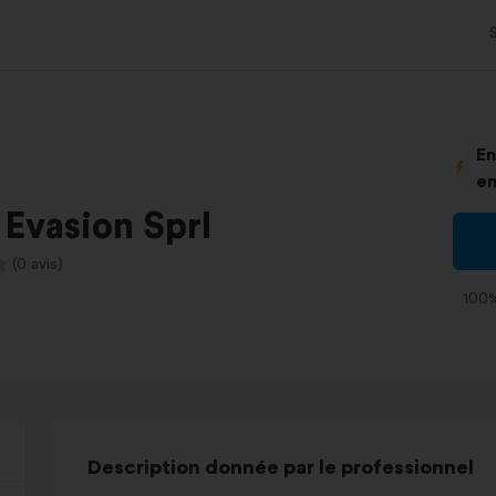
En
en
 Evasion Sprl
(0 avis)
100%
Description donnée par le professionnel