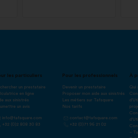
ur les particuliers
Pour les professionnels
À p
chercher un prestataire
Devenir un prestataire
Qui
lculatrice en ligne
Proposer mon aide aux sinistrés
Cond
de aux sinistrés
Les métiers sur Tafsquare
d'Ut
umettre un avis
Nos tarifs
proj
Cond
info@tafsquare.com
contact@tafsquare.com
d'Ut
+32 (0)2 808 30 83
+32 (0)71 96 21 02
Cond
– Ta